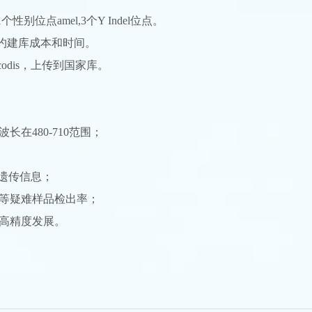
别位点amel,3个Y Indel位点。
约建库成本和时间。
odis，上传到国家库。
在480-710范围；
的遗传信息；
本等疑难样品检出率；
高精度发展。